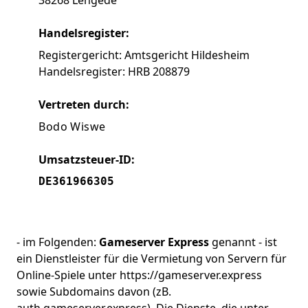
Handelsregister:
Registergericht: Amtsgericht Hildesheim
Handelsregister: HRB 208879
Vertreten durch:
B
o
d
o
W
i
s
w
e
Umsatzsteuer-ID:
DE361966305
- im Folgenden:
Gameserver Express
genannt - ist
ein Dienstleister für die Vermietung von Servern für
Online-Spiele unter https://gameserver.express
sowie Subdomains davon (zB.
auth.gameserver.express). Die Dienste, die unter