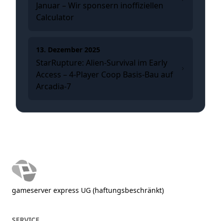
Januar – Wir sponsern inoffiziellen
Calculator
13. Dezember 2025
StarRupture: Alien-Survival im Early
Access – 4-Player Coop Basis-Bau auf
Arcadia-7
gameserver express UG (haftungsbeschränkt)
SERVICE