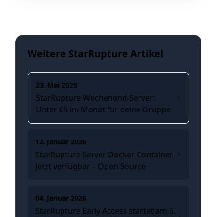
Weitere StarRupture Artikel
23. Mai 2026
StarRupture Wochenend-Server:
Unter €5 im Monat für deine Gruppe
12. Januar 2026
StarRupture Server Docker Container
jetzt verfügbar – Open Source
04. Januar 2026
StarRupture Early Access startet am 6.