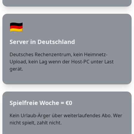
🇩🇪
Server in Deutschland
Deutsches Rechenzentrum, kein Heimnetz-
Upload, kein Lag wenn der Host-PC unter Last
gerät.
Spielfreie Woche = €0
Kein Urlaub-Ärger über weiterlaufendes Abo. Wer
nicht spielt, zahlt nicht.