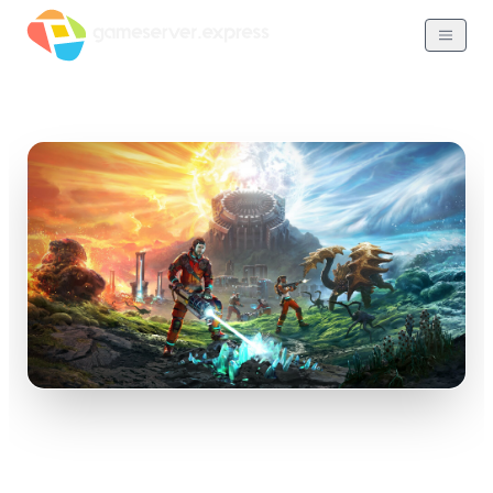
StarRupture
Wochenend-Server: