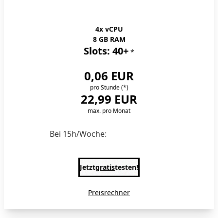
Server-M
4x vCPU
8 GB RAM
Slots: 40+
*
0,06 EUR
pro Stunde
(*)
22,99 EUR
max. pro Monat
€4,08/Monat
Bei 15h/Woche:
Jetzt
gratis
testen!
Preisrechner