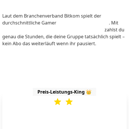
Nur zahlen wenn ihr spielt
Laut dem
Branchenverband Bitkom
spielt der
durchschnittliche Gamer
14 Stunden pro Woche
. Mit
Gameserver.Express Gameserver pro Stunde
zahlst du
genau die Stunden, die deine Gruppe tatsächlich spielt –
kein Abo das weiterläuft wenn ihr pausiert.
Dein StarRupture-Server für
15h/Woche
Preis-Leistungs-King 👑