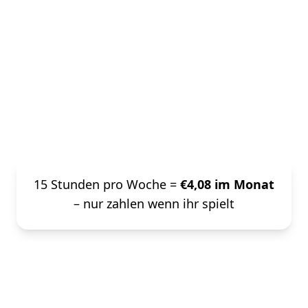
Unter €5 im Monat für
deine Gruppe
Wochenend-Gruppe? Dienstag und
Donnerstag? Server-M ab €4,08 im
Monat
15 Stunden pro Woche =
€4,08 im Monat
– nur zahlen wenn ihr spielt