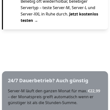
Beliebig oft wiederholbar, beliebiger
Servertyp – teste Server-M, Server-L und
Server-XXL in Ruhe durch.
Jetzt kostenlos
testen →
Warum kein Heimnetz-
Hosting
24/7 Dauerbetrieb? Auch günstig
Server-M läuft den ganzen Monat für max.
€22,99
– der Monatspreis greift automatisch wenn er
günstiger ist als die Stunden-Summe.