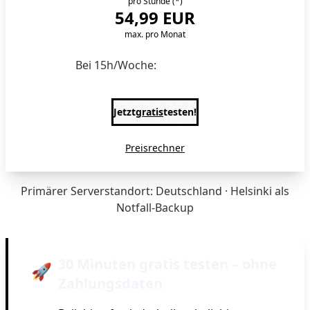
pro Stunde
(*)
54,99 EUR
max. pro Monat
Bei 15h/Woche:
€10,20/Monat
Jetzt
gratis
testen!
Preisrechner
Primärer Serverstandort: Deutschland · Helsinki als
Notfall-Backup
30 Minuten gratis testen – ohne
🚀
Zahlungsdaten