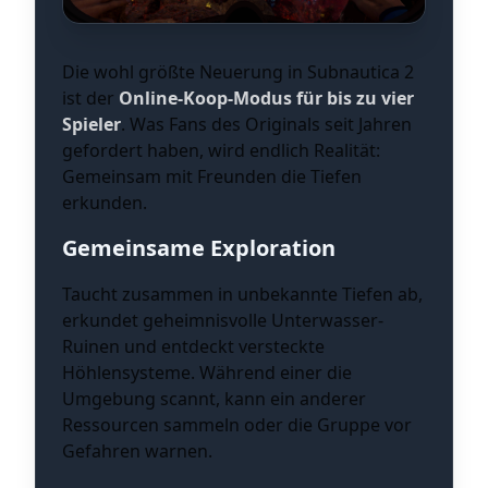
Die wohl größte Neuerung in Subnautica 2
ist der
Online-Koop-Modus für bis zu vier
Spieler
. Was Fans des Originals seit Jahren
gefordert haben, wird endlich Realität:
Gemeinsam mit Freunden die Tiefen
erkunden.
Gemeinsame Exploration
Taucht zusammen in unbekannte Tiefen ab,
erkundet geheimnisvolle Unterwasser-
Ruinen und entdeckt versteckte
Höhlensysteme. Während einer die
Umgebung scannt, kann ein anderer
Ressourcen sammeln oder die Gruppe vor
Gefahren warnen.