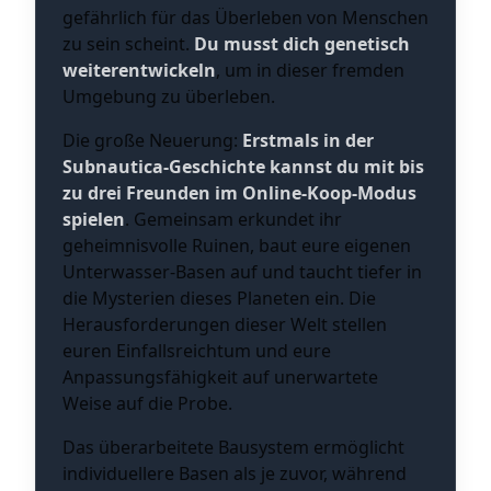
gefährlich für das Überleben von Menschen
zu sein scheint.
Du musst dich genetisch
weiterentwickeln
, um in dieser fremden
Umgebung zu überleben.
Die große Neuerung:
Erstmals in der
Subnautica-Geschichte kannst du mit bis
zu drei Freunden im Online-Koop-Modus
spielen
. Gemeinsam erkundet ihr
geheimnisvolle Ruinen, baut eure eigenen
Unterwasser-Basen auf und taucht tiefer in
die Mysterien dieses Planeten ein. Die
Herausforderungen dieser Welt stellen
euren Einfallsreichtum und eure
Anpassungsfähigkeit auf unerwartete
Weise auf die Probe.
Das überarbeitete Bausystem ermöglicht
individuellere Basen als je zuvor, während