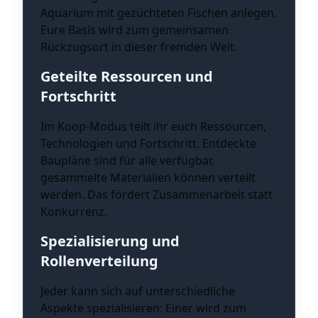
Aquarium mit gezüchteten Fischen anlegen.
Eure Basis wird zum gemeinsamen
Rückzugsort in dieser fremden Welt.
Geteilte Ressourcen und
Fortschritt
Im Koop-Modus teilt ihr euch Ressourcen,
Technologien und Fortschritt. Entdeckte
Baupläne sind für alle verfügbar,
gesammelte Materialien können verteilt
werden. Das fördert Zusammenarbeit statt
Konkurrenz.
Spezialisierung und
Rollenverteilung
Jeder kann sich auf unterschiedliche
Aspekte spezialisieren: Einer wird zum