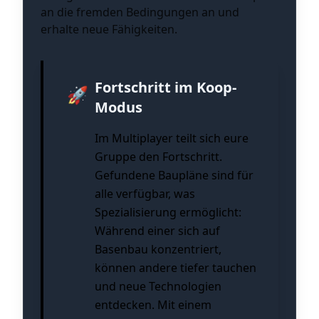
an die fremden Bedingungen an und
erhalte neue Fähigkeiten.
Fortschritt im Koop-
🚀
Modus
Im Multiplayer teilt sich eure
Gruppe den Fortschritt.
Gefundene Baupläne sind für
alle verfügbar, was
Spezialisierung ermöglicht:
Während einer sich auf
Basenbau konzentriert,
können andere tiefer tauchen
und neue Technologien
entdecken. Mit einem