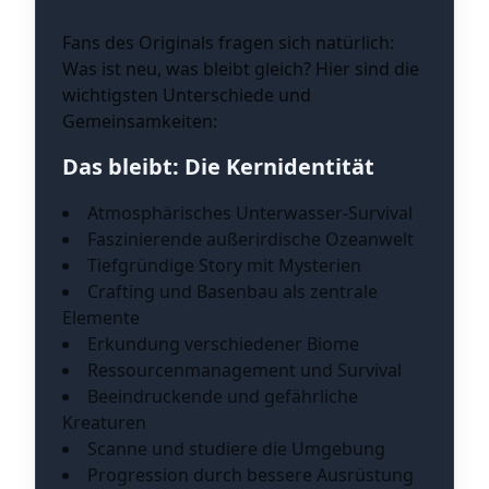
Fans des Originals fragen sich natürlich:
Was ist neu, was bleibt gleich? Hier sind die
wichtigsten Unterschiede und
Gemeinsamkeiten:
Das bleibt: Die Kernidentität
Atmosphärisches Unterwasser-Survival
Faszinierende außerirdische Ozeanwelt
Tiefgründige Story mit Mysterien
Crafting und Basenbau als zentrale
Elemente
Erkundung verschiedener Biome
Ressourcenmanagement und Survival
Beeindruckende und gefährliche
Kreaturen
Scanne und studiere die Umgebung
Progression durch bessere Ausrüstung