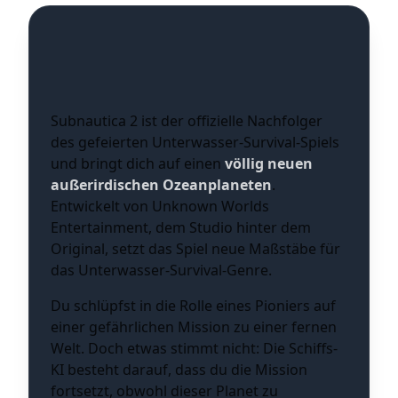
Was ist Subnautica 2?
Subnautica 2 ist der offizielle Nachfolger
des gefeierten Unterwasser-Survival-Spiels
und bringt dich auf einen
völlig neuen
außerirdischen Ozeanplaneten
.
Entwickelt von Unknown Worlds
Entertainment, dem Studio hinter dem
Original, setzt das Spiel neue Maßstäbe für
das Unterwasser-Survival-Genre.
Du schlüpfst in die Rolle eines Pioniers auf
einer gefährlichen Mission zu einer fernen
Welt. Doch etwas stimmt nicht: Die Schiffs-
KI besteht darauf, dass du die Mission
fortsetzt, obwohl dieser Planet zu