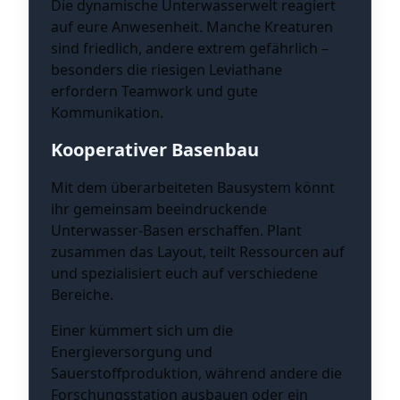
Die dynamische Unterwasserwelt reagiert
auf eure Anwesenheit. Manche Kreaturen
sind friedlich, andere extrem gefährlich –
besonders die riesigen Leviathane
erfordern Teamwork und gute
Kommunikation.
Kooperativer Basenbau
Mit dem überarbeiteten Bausystem könnt
ihr gemeinsam beeindruckende
Unterwasser-Basen erschaffen. Plant
zusammen das Layout, teilt Ressourcen auf
und spezialisiert euch auf verschiedene
Bereiche.
Einer kümmert sich um die
Energieversorgung und
Sauerstoffproduktion, während andere die
Forschungsstation ausbauen oder ein