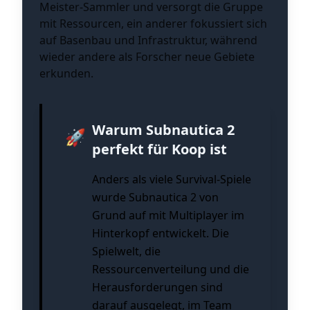
Meister-Sammler und versorgt die Gruppe
mit Ressourcen, ein anderer fokussiert sich
auf Basenbau und Infrastruktur, während
wieder andere als Forscher neue Gebiete
erkunden.
Warum Subnautica 2
🚀
perfekt für Koop ist
Anders als viele Survival-Spiele
wurde Subnautica 2 von
Grund auf mit Multiplayer im
Hinterkopf entwickelt. Die
Spielwelt, die
Ressourcenverteilung und die
Herausforderungen sind
darauf ausgelegt, im Team