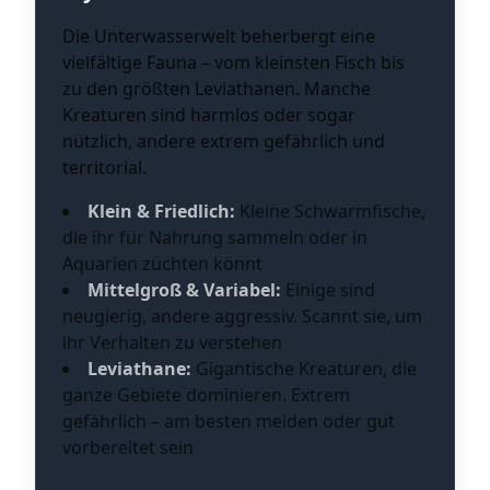
Die Unterwasserwelt beherbergt eine
vielfältige Fauna – vom kleinsten Fisch bis
zu den größten Leviathanen. Manche
Kreaturen sind harmlos oder sogar
nützlich, andere extrem gefährlich und
territorial.
Klein & Friedlich:
Kleine Schwarmfische,
die ihr für Nahrung sammeln oder in
Aquarien züchten könnt
Mittelgroß & Variabel:
Einige sind
neugierig, andere aggressiv. Scannt sie, um
ihr Verhalten zu verstehen
Leviathane:
Gigantische Kreaturen, die
ganze Gebiete dominieren. Extrem
gefährlich – am besten meiden oder gut
vorbereitet sein