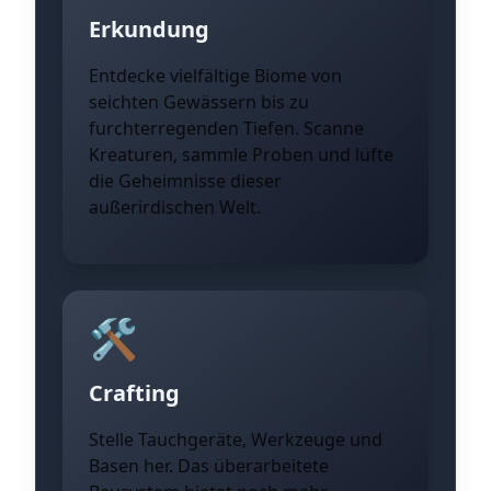
Erkundung
Entdecke vielfältige Biome von
seichten Gewässern bis zu
furchterregenden Tiefen. Scanne
Kreaturen, sammle Proben und lüfte
die Geheimnisse dieser
außerirdischen Welt.
🛠️
Crafting
Stelle Tauchgeräte, Werkzeuge und
Basen her. Das überarbeitete