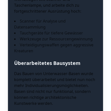
Taschenlampe, und arbeite dich zu
fortgeschrittener Ausrüstung hoch:
Scanner für Analyse und
Datensammlung
Tauchgeräte für tiefere Gewässer
Werkzeuge zur Ressourcengewinnung
Verteidigungswaffen gegen aggressive
Kreaturen
Überarbeitetes Bausystem
Das Bauen von Unterwasser-Basen wurde
komplett überarbeitet und bietet nun noch
mehr Individualisierungsmöglichkeiten.
Basen sind nicht nur funktional, sondern
können richtige architektonische
Kunstwerke werden.