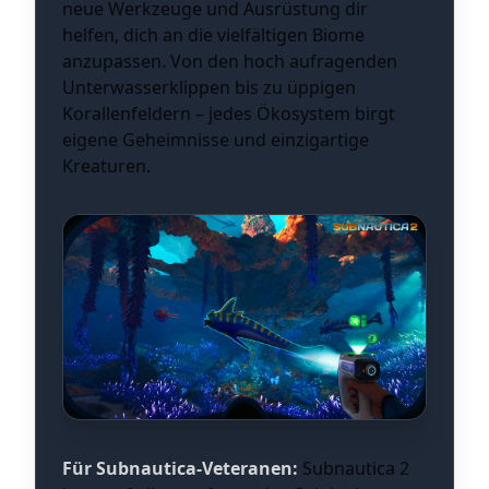
neue Werkzeuge und Ausrüstung dir
helfen, dich an die vielfältigen Biome
anzupassen. Von den hoch aufragenden
Unterwasserklippen bis zu üppigen
Korallenfeldern – jedes Ökosystem birgt
eigene Geheimnisse und einzigartige
Kreaturen.
Für Subnautica-Veteranen:
Subnautica 2