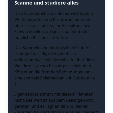
Scanne und studiere alles
Dein Scanner ist eines deiner wichtigsten
Werkzeuge. Scanne Kreaturen, um mehr
über sie zu erfahren: Ihr Verhalten, ihre
Schwachstellen, ob sie essbar sind oder
nützliche Ressourcen liefern.
Das Sammeln von biologischen Proben
ermöglicht es dir, dich genetisch
weiterzuentwickeln. Je mehr du über diese
Welt lernst, desto besser passt sich dein
Körper an die fremden Bedingungen an –
eine zentrale Spielmechanik in Subnautica
2.
Irgendetwas stimmt mit diesem Planeten
nicht. Die Welt ist aus dem Gleichgewicht
geraten, und es liegt an dir und deinen
Freunden herauszufinden, was hier passiert