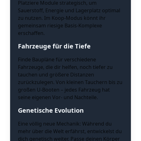
Platziere Module strategisch, um
Sauerstoff, Energie und Lagerplatz optimal
zu nutzen. Im Koop-Modus könnt ihr
gemeinsam riesige Basis-Komplexe
erschaffen.
Fahrzeuge für die Tiefe
Finde Baupläne für verschiedene
Fahrzeuge, die dir helfen, noch tiefer zu
tauchen und größere Distanzen
zurückzulegen. Von kleinen Tauchern bis zu
großen U-Booten – jedes Fahrzeug hat
seine eigenen Vor- und Nachteile.
Genetische Evolution
Eine völlig neue Mechanik: Während du
mehr über die Welt erfährst, entwickelst du
dich genetisch weiter. Passe deinen Körper