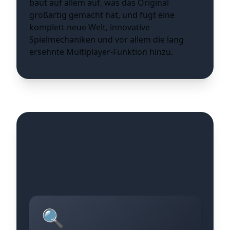
baut auf allem auf, was das Original
großartig gemacht hat, und fügt eine
komplett neue Welt, innovative
Spielmechaniken und vor allem die lang
ersehnte Multiplayer-Funktion hinzu.
Die Kernelemente
von Subnautica 2
🔍