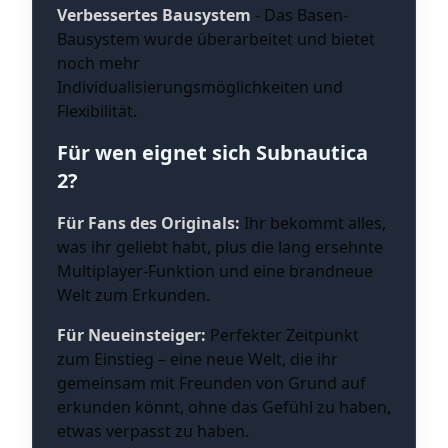
Verbessertes Bausystem
- Das Basen-
Bausystem wurde überarbeitet und bietet
noch mehr
Individualisierungsmöglichkeiten und
Flexibilität.
Für wen eignet sich Subnautica
2?
Für Fans des Originals:
Ihr bekommt alles,
was ihr geliebt habt, plus die lang ersehnte
Multiplayer-Funktion und eine brandneue
Welt zum Erkunden.
Für Neueinsteiger:
Perfekter Zeitpunkt
zum Einstieg – eine neue Welt, die ihr
gemeinsam mit Freunden von Grund auf
erkunden könnt, ohne das Gefühl zu haben,
etwas verpasst zu haben.