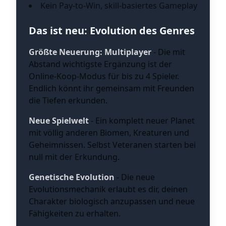
Kein Pay-to-Win, skill-basiertes Gameplay
Das ist neu: Evolution des Genres
Größte Neuerung: Multiplayer
- Die mit
Abstand wichtigste Ergänzung ist der
Online-Koop-Modus für bis zu 4 Spieler.
Endlich könnt ihr gemeinsam mit Freunden
die Tiefen erkunden.
Neue Spielwelt
- Ein komplett neuer Planet
mit völlig anderen Biomen, Kreaturen und
Geheimnissen. Selbst Veteranen starten bei
null mit der Erkundung.
Genetische Evolution
- Die neue
Evolutionsmechanik erlaubt es dir, deinen
Charakter biologisch anzupassen und neue
Fähigkeiten zu erhalten.