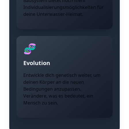
Bausystem bietet noch mehr
Individualisierungsmöglichkeiten für
deine Unterwasser-Heimat.
🧬
Evolution
Entwickle dich genetisch weiter, um
deinen Körper an die neuen
Bedingungen anzupassen.
Verändere, was es bedeutet, ein
Mensch zu sein.