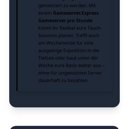
gemeistert zu werden. Mit
einem
Gameserver.Express
Gameserver pro Stunde
könnt ihr flexibel eure Tauch-
Sessions planen. Trefft euch
am Wochenende für eine
ausgiebige Expedition in die
Tiefsee oder baut unter der
Woche eure Basis weiter aus –
ohne für ungenutzten Server
dauerhaft zu bezahlen.