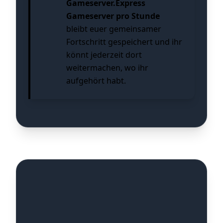
Gameserver.Express
Gameserver pro Stunde
bleibt euer gemeinsamer
Fortschritt gespeichert und ihr
könnt jederzeit dort
weitermachen, wo ihr
aufgehört habt.
Subnautica 2 vs. das
Original