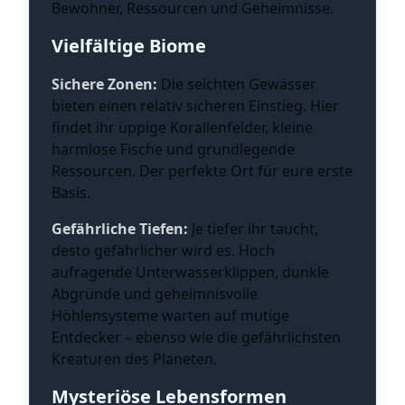
Bewohner, Ressourcen und Geheimnisse.
Vielfältige Biome
Sichere Zonen:
Die seichten Gewässer
bieten einen relativ sicheren Einstieg. Hier
findet ihr üppige Korallenfelder, kleine
harmlose Fische und grundlegende
Ressourcen. Der perfekte Ort für eure erste
Basis.
Gefährliche Tiefen:
Je tiefer ihr taucht,
desto gefährlicher wird es. Hoch
aufragende Unterwasserklippen, dunkle
Abgründe und geheimnisvolle
Höhlensysteme warten auf mutige
Entdecker – ebenso wie die gefährlichsten
Kreaturen des Planeten.
Mysteriöse Lebensformen