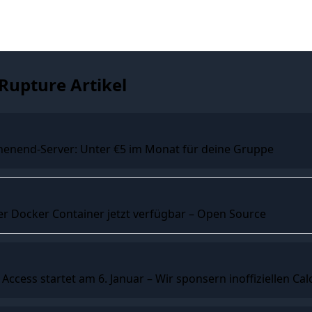
Rupture Artikel
enend-Server: Unter €5 im Monat für deine Gruppe
er Docker Container jetzt verfügbar – Open Source
Access startet am 6. Januar – Wir sponsern inoffiziellen Cal