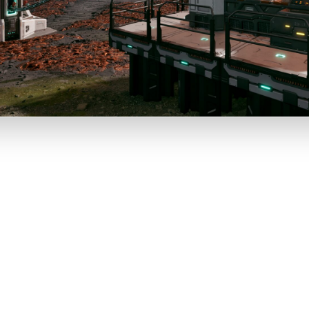
rRupture Se
cker Contai
tzt verfügba
Open Sourc