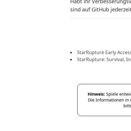
Habt ihr Verbesserungsv
sind auf GitHub jederze
Weitere Sta
StarRupture Early Access
StarRupture: Survival, 
Hinweis:
Spiele entwic
Die Informationen in 
bit