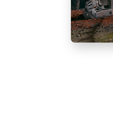
Sta
Do
je