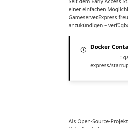
Seit dem Early Access St
einer einfachen Möglichk
Gameserver.Express freu
anzukündigen – verfügb
Docker Conta
Docker Hub
:
g
express/starru
Community
Als Open-Source-Projekt