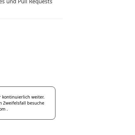
es und Pull Requests
kontinuierlich weiter.
m Zweifelsfall besuche
com
.