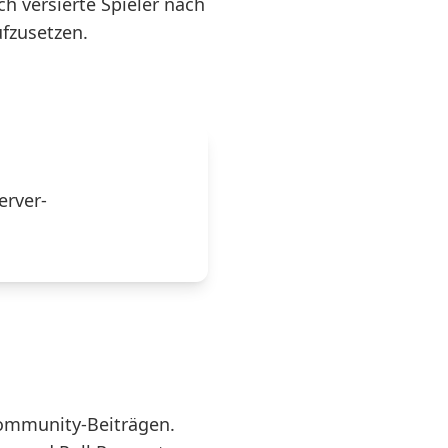
ch versierte Spieler nach
ufzusetzen.
arRupture Server
rver-
Community-Beiträgen.