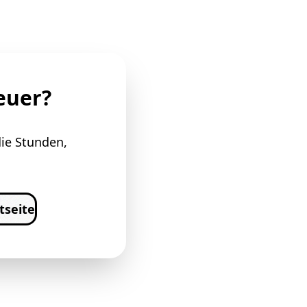
euer?
die Stunden,
tseite