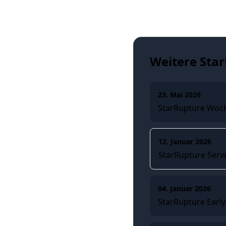
Weitere Star
23. Mai 2026
StarRupture Woch
12. Januar 2026
StarRupture Serv
04. Januar 2026
StarRupture Early 