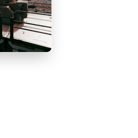
rver
ner
r –
e