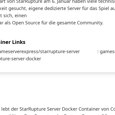
art von StarRupture am 6. Januar haben viele technis
eit gesucht, eigene dedizierte Server für das Spiel a
t sich, einen
inoffiziellen Docker Container für St
ar als Open Source für die gesamte Community.
iner Links
ameserverexpress/starrupture-server
GitHub
:
gamese
pture-server-docker
-Beiträge willkommen
 lebt der StarRupture Server Docker Container von 