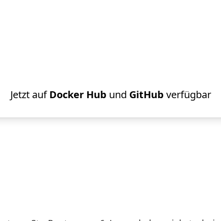
ller Open Source Docker Con
StarRupture Server
Jetzt auf
Docker Hub
und
GitHub
verfügbar
e Server Docker Containe